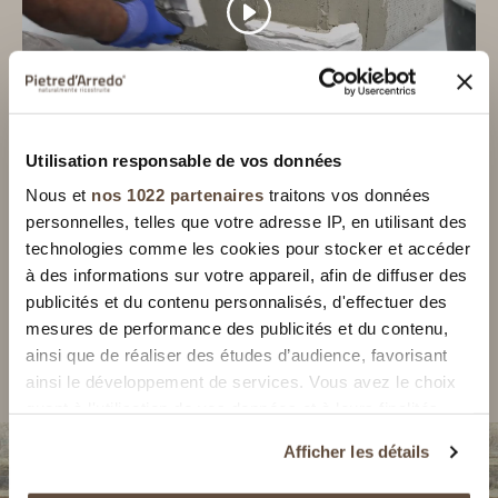
Utilisation responsable de vos données
Sakar Collection
Nous et
nos 1022 partenaires
traitons vos données
Instructions pour la Pose à Sec des Pierres Reconstituées
personnelles, telles que votre adresse IP, en utilisant des
Tutoriel pour la pose à sec des Pierres Reconstituées Pietre d’Arredo.
technologies comme les cookies pour stocker et accéder
à des informations sur votre appareil, afin de diffuser des
Colle pour la pose: Arredocolla
Mortier pour le jontoiement: Arredostucco
publicités et du contenu personnalisés, d'effectuer des
mesures de performance des publicités et du contenu,
ainsi que de réaliser des études d’audience, favorisant
ainsi le développement de services. Vous avez le choix
quant à l'utilisation de vos données et à leurs finalités.
Vous pouvez modifier ou retirer votre consentement à
Afficher les détails
tout moment en consultant la Déclaration relative aux
cookies ou en cliquant sur l'icône de confidentialité.