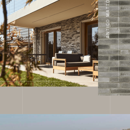
ial
ilizza il
edia, i
 dal suo