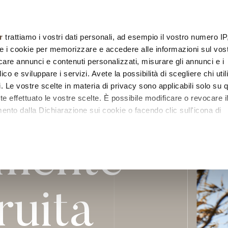
chi siamo
collezioni
designers
sistemi
posa
r
trattiamo i vostri dati personali, ad esempio il vostro numero IP
e i cookie per memorizzare e accedere alle informazioni sul vos
licare annunci e contenuti personalizzati, misurare gli annunci e i
ico e sviluppare i servizi. Avete la possibilità di scegliere chi util
pi. Le vostre scelte in materia di privacy sono applicabili solo su 
ete effettuato le vostre scelte. È possibile modificare o revocare i
nto dalla Dichiarazione sui cookie o facendo clic sull'icona di
lmente
remmo anche:
zioni sulla tua posizione geografica, con un'approssimazione di
dispositivo, scansionandolo attivamente alla ricerca di caratteristi
ruita
itali).
 elaborati i tuoi dati personali e imposta le tue preferenze nell
 ritirare il tuo consenso in qualsiasi momento dalla Dichiarazione