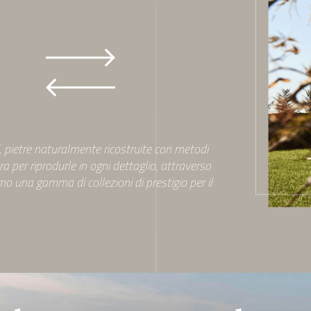
rsonalizzare contenuti ed annunci, per fornire funzionalità dei soc
stro traffico. Condividiamo inoltre informazioni sul modo in cui ut
tner che si occupano di analisi dei dati web, pubblicità e social m
e con altre informazioni che ha fornito loro o che hanno raccolto
ni, pietre naturalmente ricostruite con metodi
ura per riprodurle in ogni dettaglio, attraverso
 una gamma di collezioni di prestigio per il