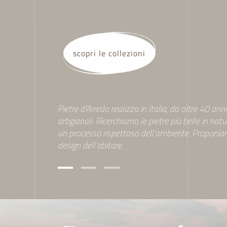
cookie.
Utilizziamo i cookie per pe
media e per analizzare il no
scopri le collezioni
nostro sito con i nostri par
quali potrebbero combinarl
utilizzo dei loro servizi.
Pietre d’Arredo realizza in Italia, da oltre 40 an
artigianali. Ricerchiamo le pietre più belle in nat
un processo rispettoso dell’ambiente. Proponiamo
design dell’abitare.