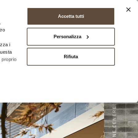
EN
FR
DE
Accetta tutti
download
BIM
rivenditori
contatti
,
tro
Personalizza
izza i
questa
Rifiuta
l proprio
 qualche
che
a
sezione
 sui