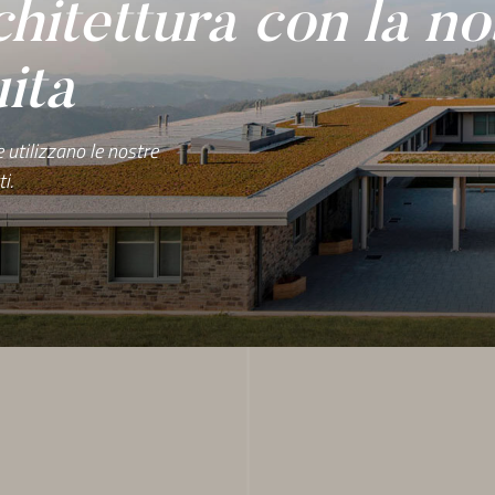
chitettura con la no
uita
e utilizzano le nostre
i.