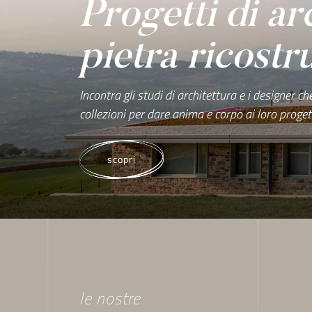
Progetti di ar
pietra ricostr
Incontra gli studi di architettura e i designer ch
collezioni per dare anima e corpo ai loro progett
scopri
le nostre