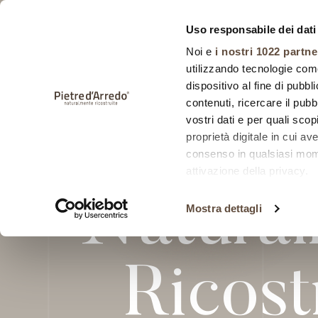
Uso responsabile dei dati
Noi e
i nostri 1022 partne
utilizzando tecnologie com
dispositivo al fine di pubb
contenuti, ricercare il pubbl
vostri dati e per quali sco
Pietra
proprietà digitale in cui av
consenso in qualsiasi mome
attivazione della privacy.
Natura
Con il tuo consenso, vor
Mostra dettagli
raccogliere informa
metro,
Identificare il tuo 
Ricost
specifiche (impronte dig
Approfondisci come vengono
dettagli
. Puoi modificare o