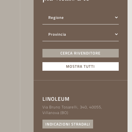
cookie.
Utilizziamo i cookie per pe
media e per analizzare il no
nostro sito con i nostri par
quali potrebbero combinarl
utilizzo dei loro servizi.
CERCA RIVENDITORE
MOSTRA TUTTI
LINOLEUM
Via Bruno Tosarelli, 340, 40055,
Villanova (BO)
INDICAZIONI STRADALI