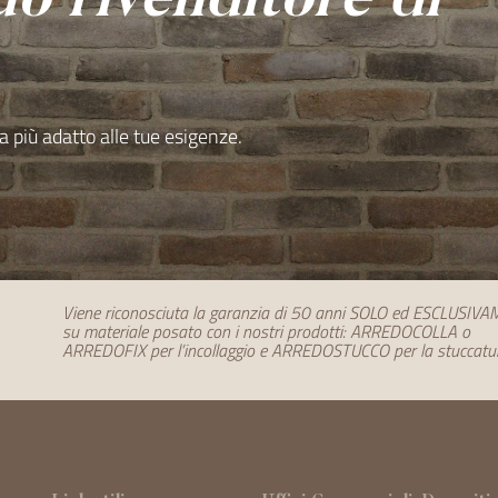
uo rivenditore di
a più adatto alle tue esigenze.
Viene riconosciuta la garanzia di 50 anni SOLO ed ESCLUSIV
su materiale posato con i nostri prodotti: ARREDOCOLLA o
ARREDOFIX per l’incollaggio e ARREDOSTUCCO per la stuccatu