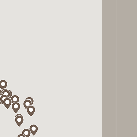
ial
ilizza il
edia, i
 dal suo