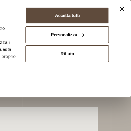
EN
FR
DE
Accetta tutti
download
BIM
rivenditori
contatti
,
tro
Personalizza
izza i
questa
Rifiuta
l proprio
 qualche
che
a
sezione
 sui