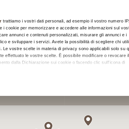
chi siamo
collezioni
designers
sistemi
posa
r
trattiamo i vostri dati personali, ad esempio il vostro numero IP
e i cookie per memorizzare e accedere alle informazioni sul vos
licare annunci e contenuti personalizzati, misurare gli annunci e i
ico e sviluppare i servizi. Avete la possibilità di scegliere chi util
pi. Le vostre scelte in materia di privacy sono applicabili solo su 
ete effettuato le vostre scelte. È possibile modificare o revocare i
nto dalla Dichiarazione sui cookie o facendo clic sull'icona di
tori
remmo anche:
zioni sulla tua posizione geografica, con un'approssimazione di
dispositivo, scansionandolo attivamente alla ricerca di caratteristi
itali).
 elaborati i tuoi dati personali e imposta le tue preferenze nell
 ritirare il tuo consenso in qualsiasi momento dalla Dichiarazione