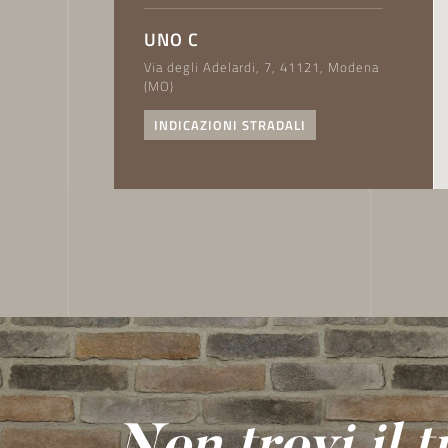
UNO C
Via degli Adelardi, 7, 41121, Modena
(MO)
INDICAZIONI STRADALI
TRE A
Via Provinciale Fiorentina 140,
50054, Fucecchio (FI)
INDICAZIONI STRADALI
BIGMAT FOCARDI E CERBAI
EDILIZIA S.R.L.
Via della Querciola, 101, 50019,
Sesto Fiorentino (FI)