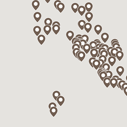
rsonalizzare contenuti ed annunci, per fornire funzionalità dei soc
stro traffico. Condividiamo inoltre informazioni sul modo in cui ut
tner che si occupano di analisi dei dati web, pubblicità e social m
e con altre informazioni che ha fornito loro o che hanno raccolto