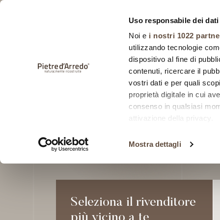
Uso responsabile dei dati
Noi e
i nostri 1022 partne
utilizzando tecnologie com
dispositivo al fine di pubb
contenuti, ricercare il pubbl
vostri dati e per quali sco
HOME
RIVENDITORI
proprietà digitale in cui av
consenso in qualsiasi mome
Rivendi
attivazione della privacy.
Con il tuo consenso, vor
Mostra dettagli
raccogliere informa
metro,
Identificare il tuo 
specifiche (impronte dig
Seleziona il rivenditore
Approfondisci come vengono
più vicino a te
dettagli
. Puoi modificare o