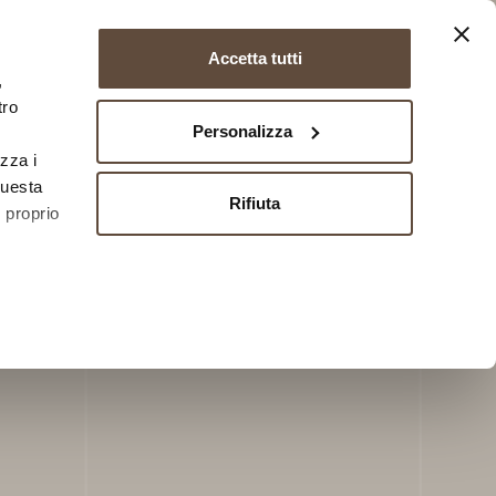
EN
FR
DE
Accetta tutti
download
BIM
rivenditori
contatti
,
tro
Personalizza
izza i
questa
Rifiuta
l proprio
 qualche
che
a
sezione
 sui