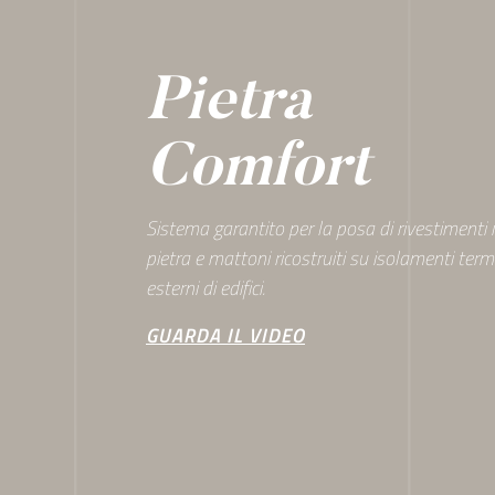
cookie.
Utilizziamo i cookie per pe
Pietra
media e per analizzare il no
nostro sito con i nostri par
Comfort
quali potrebbero combinarl
utilizzo dei loro servizi.
Sistema garantito per la posa di rivestimenti 
pietra e mattoni ricostruiti su isolamenti termi
esterni di edifici.
GUARDA IL VIDEO