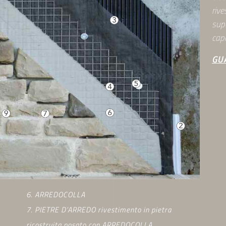
rive
supe
capi
GU
6. ARREDOCOLLA
7. PIETRE D’ARREDO rivestimento in pietra
ricostruita posato con ARREDOCOLLA