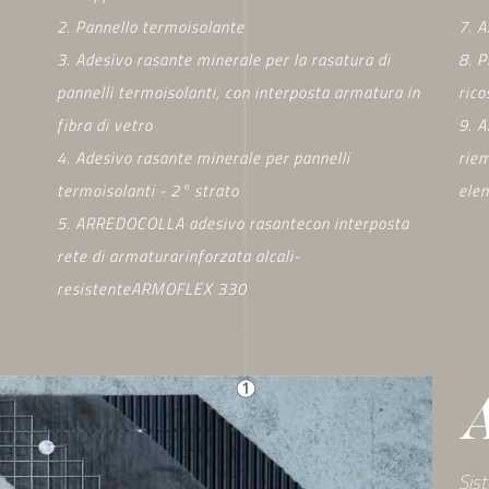
2. Pannello termoisolante
7. 
3. Adesivo rasante minerale per la rasatura di
8. 
pannelli termoisolanti, con interposta armatura in
ric
fibra di vetro
9. 
4. Adesivo rasante minerale per pannelli
riem
termoisolanti - 2° strato
elem
5. ARREDOCOLLA adesivo rasantecon interposta
rete di armaturarinforzata alcali-
resistenteARMOFLEX 330
A
Sist