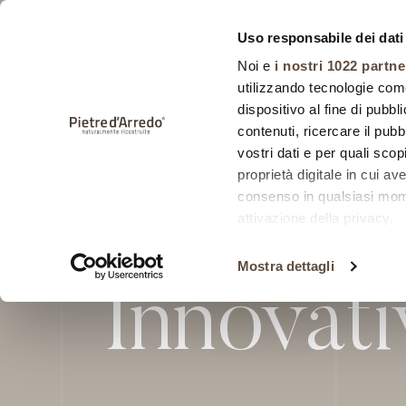
Uso responsabile dei dati
Noi e
i nostri 1022 partne
utilizzando tecnologie com
dispositivo al fine di pubb
contenuti, ricercare il pubbl
vostri dati e per quali sco
HOME
SISTEMI
proprietà digitale in cui av
consenso in qualsiasi mome
Sistem
attivazione della privacy.
Con il tuo consenso, vor
Mostra dettagli
raccogliere informa
Innovati
metro,
Identificare il tuo 
specifiche (impronte dig
Approfondisci come vengono
dettagli
. Puoi modificare o