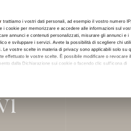
chi siamo
collezioni
designers
sistemi
posa
r
trattiamo i vostri dati personali, ad esempio il vostro numero IP
e i cookie per memorizzare e accedere alle informazioni sul vos
licare annunci e contenuti personalizzati, misurare gli annunci e i
ico e sviluppare i servizi. Avete la possibilità di scegliere chi util
pi. Le vostre scelte in materia di privacy sono applicabili solo su 
ete effettuato le vostre scelte. È possibile modificare o revocare i
nto dalla Dichiarazione sui cookie o facendo clic sull'icona di
i
remmo anche:
zioni sulla tua posizione geografica, con un'approssimazione di
vi
dispositivo, scansionandolo attivamente alla ricerca di caratteristi
itali).
 elaborati i tuoi dati personali e imposta le tue preferenze nell
 ritirare il tuo consenso in qualsiasi momento dalla Dichiarazione