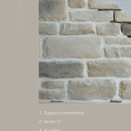
1. Supporto cementizio
2. Vento “L”
3. Air plast