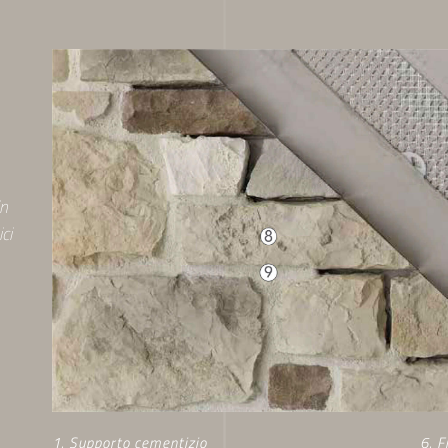
rsonalizzare contenuti ed annunci, per fornire funzionalità dei soc
stro traffico. Condividiamo inoltre informazioni sul modo in cui ut
tner che si occupano di analisi dei dati web, pubblicità e social m
e con altre informazioni che ha fornito loro o che hanno raccolto
in
ci
1. Supporto cementizio
6. F