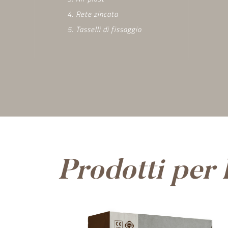
4. Rete zincata
5. Tasselli di fissaggio
Prodotti per 