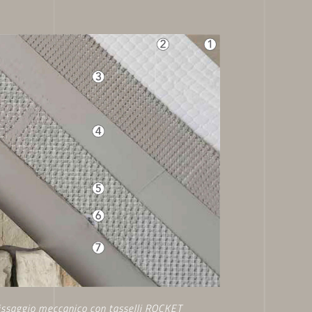
ial
ilizza il
edia, i
 dal suo
issaggio meccanico con tasselli ROCKET