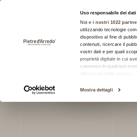
Uso responsabile dei dati
Noi e
i nostri 1022 partne
utilizzando tecnologie com
dispositivo al fine di pubb
contenuti, ricercare il pubbl
vostri dati e per quali sco
HOME
COLLEZIONI
BELMONTE
proprietà digitale in cui av
consenso in qualsiasi mome
Belmon
attivazione della privacy.
Con il tuo consenso, vor
Mostra dettagli
raccogliere informa
metro,
Identificare il tuo 
specifiche (impronte dig
Approfondisci come vengono
dettagli
. Puoi modificare o