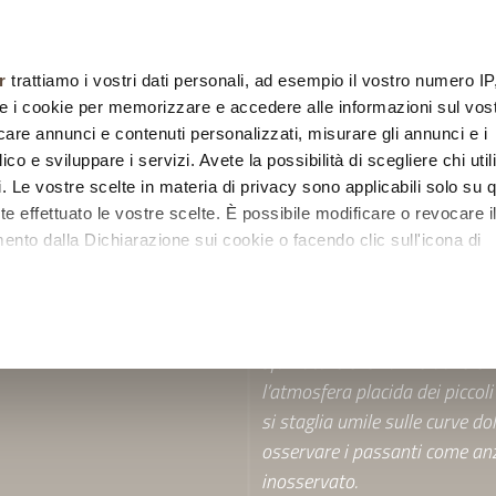
chi siamo
collezioni
designers
sistemi
posa
r
trattiamo i vostri dati personali, ad esempio il vostro numero IP
e i cookie per memorizzare e accedere alle informazioni sul vos
licare annunci e contenuti personalizzati, misurare gli annunci e i
ico e sviluppare i servizi. Avete la possibilità di scegliere chi util
pi. Le vostre scelte in materia di privacy sono applicabili solo su 
ete effettuato le vostre scelte. È possibile modificare o revocare i
nto dalla Dichiarazione sui cookie o facendo clic sull'icona di
te
Ispirata ai borghi delle colli
remmo anche:
squadrati dal taglio regolare 
zioni sulla tua posizione geografica, con un'approssimazione di
sfumature che vanno dal crema
l’atmosfera placida dei piccoli
dispositivo, scansionandolo attivamente alla ricerca di caratteristi
si staglia umile sulle curve d
itali).
osservare i passanti come anz
 elaborati i tuoi dati personali e imposta le tue preferenze nell
inosservato.
 ritirare il tuo consenso in qualsiasi momento dalla Dichiarazione