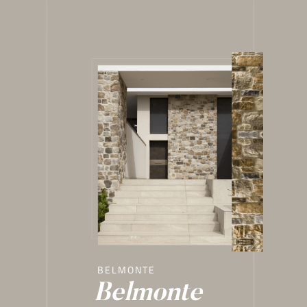
cookie.
Utilizziamo i cookie per pe
media e per analizzare il no
nostro sito con i nostri par
quali potrebbero combinarl
utilizzo dei loro servizi.
BELMONTE
Belmonte